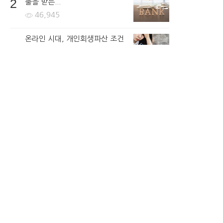
2
출을 받는...
46,945
온라인 시대, 개인회생파산 조건
3
무료조회 후 무방문으로...
64,227
한국로또 30억 터진다! 이번 회
4
차 번호 6자리를...
48,131
고금리 대출, 카드돌려막기는 이
5
제 끝! 소득이 적어도 ...
63,286
뉴스토픽
뉴스
연예ㆍ스포츠