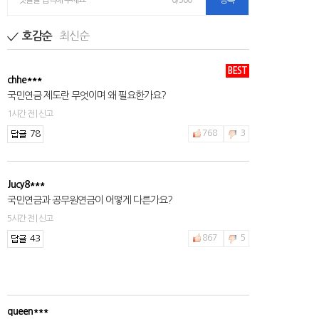
댓글을 입력해 주세요
0/300
등록
최신순
호감순
BEST
chhe***
국민연금 제도란 무엇이며 왜 필요한가요?
1시간 전 | 신고
78
768
3
Jucy8***
국민연금과 공무원연금이 어떻게 다른가요?
5시간 전 | 신고
43
867
5
queen***