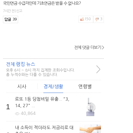
국민연금 수급자인데 기초연금은 받을 수 없나요?
7시간 전 | 신고
39
150
3
전체 댓글 더보기 >
2hfnt***
국민연금과 개인연금의 차이점은 무엇인가요?
전체 랭킹 뉴스
2시간 전 | 신고
>
오후 6시 ~ 8시 까지 집계한 조회수입니다.
91
390
7
총 누적수와는 다를 수 있습니다.
시사
경제/생활
연령별
로또 1등 당첨비밀 유출... "3,
girls***
1
14, 27" ...
국민연금 언제까지 내고 언제부터 얼마나 받나요?
40,864
5시간 전 | 신고
47
385
4
내 소득이 적더라도 저금리로 대