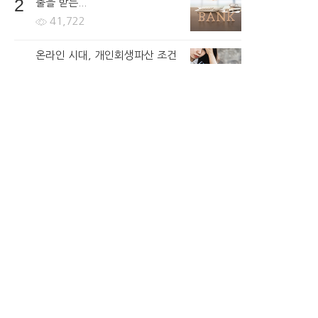
2
출을 받는...
41,722
온라인 시대, 개인회생파산 조건
3
무료조회 후 무방문으로...
70,454
한국로또 30억 터진다! 이번 회
4
차 번호 6자리를...
51,969
고금리 대출, 카드돌려막기는 이
5
제 끝! 소득이 적어도 ...
53,199
뉴스토픽
뉴스
연예ㆍ스포츠