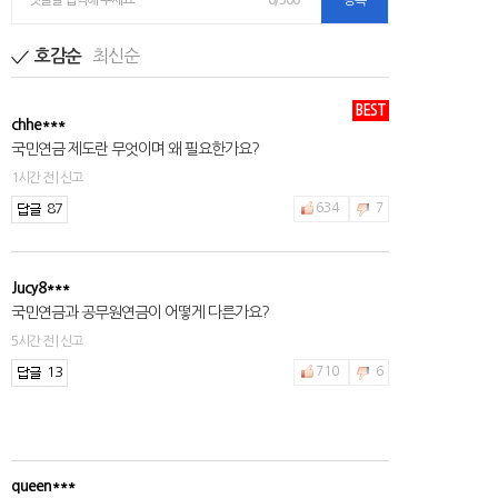
댓글을 입력해 주세요
0/300
등록
최신순
호감순
BEST
chhe***
국민연금 제도란 무엇이며 왜 필요한가요?
1시간 전 | 신고
87
634
7
Jucy8***
국민연금과 공무원연금이 어떻게 다른가요?
5시간 전 | 신고
13
710
6
queen***