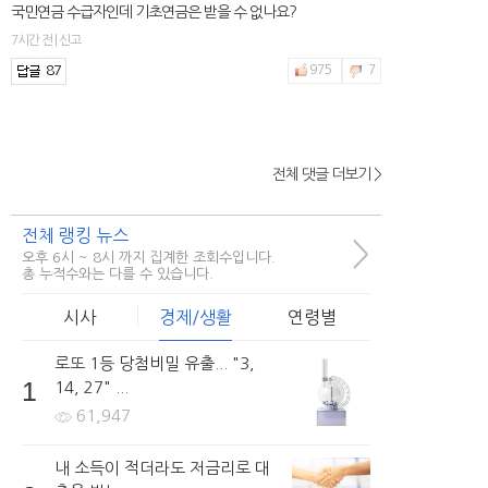
국민연금 수급자인데 기초연금은 받을 수 없나요?
7시간 전 | 신고
87
975
7
전체 댓글 더보기 >
2hfnt***
국민연금과 개인연금의 차이점은 무엇인가요?
전체 랭킹 뉴스
2시간 전 | 신고
>
오후 6시 ~ 8시 까지 집계한 조회수입니다.
95
504
4
총 누적수와는 다를 수 있습니다.
시사
경제/생활
연령별
로또 1등 당첨비밀 유출... "3,
girls***
1
14, 27" ...
국민연금 언제까지 내고 언제부터 얼마나 받나요?
61,947
5시간 전 | 신고
66
427
2
내 소득이 적더라도 저금리로 대